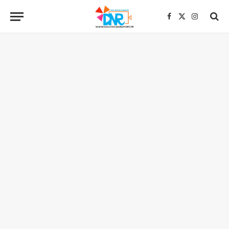
Facebook
X
Instagra
(Twitter)