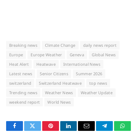
Breaking news
Climate Change
daily news report
Europe
Europe Weather
Geneva
Global News
Heat Alert
Heatwave
International News
Latest news
Senior Citizens
Summer 2026
switzerland
Switzerland Heatwave
top news
Trending news
Weather News
Weather Update
weekend report
World News
Facebook
Twitter
Pinterest
LinkedIn
Email
Telegram
Whats