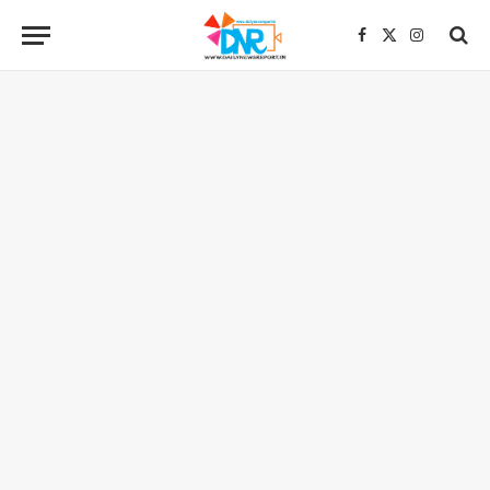
Facebook
X
Instagra
(Twitter)