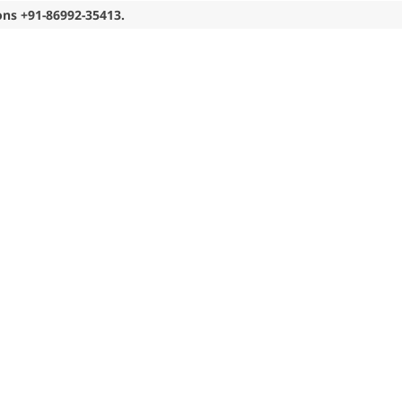
ons +91-86992-35413.