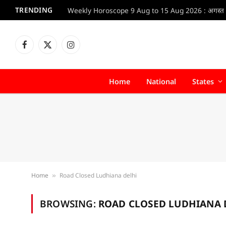
TRENDING
Facebook
X
Instagram
(Twitter)
Home
National
States
Home
Road Closed Ludhiana delhi
»
BROWSING:
ROAD CLOSED LUDHIANA 