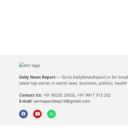
Daily News Report
—
Go to DailyNewsReport.in for bre
latest top
stories
in world
news
, business, politics, healt
Contact Us:
+91 90235 25632, +91 9417 313 252
E-mail:
varmapardeep10@gmail.com