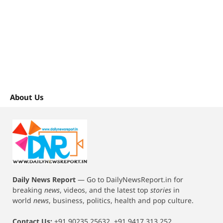
About Us
Daily News Report
—
Go to DailyNewsReport.in for
breaking
news
, videos, and the latest top
stories
in
world
news
, business, politics, health and pop culture.
Contact Us:
+91 90235 25632, +91 9417 313 252