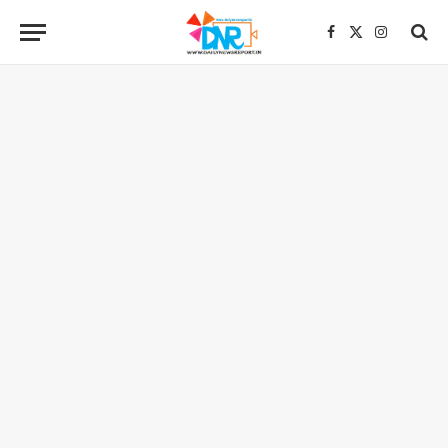
Facebook
X
Instagra
(Twitter)