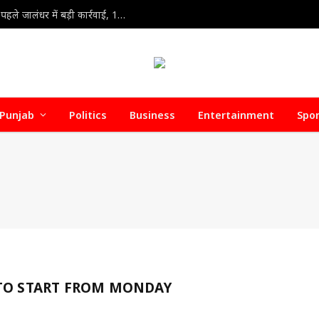
Jalandhar Food Department Raid : त्योहारी सीजन से पहले जालंधर में बड़ी कार्रवाई, 1000 किलो संदिग्ध पनीर और मिल्क क्रीम सीज
Punjab
Politics
Business
Entertainment
Spo
 TO START FROM MONDAY