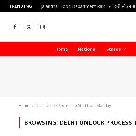
TRENDING
Facebook
X
Instagram
(Twitter)
Home
National
States
Home
Delhi Unlock Process to Start from Monday
»
BROWSING:
DELHI UNLOCK PROCESS