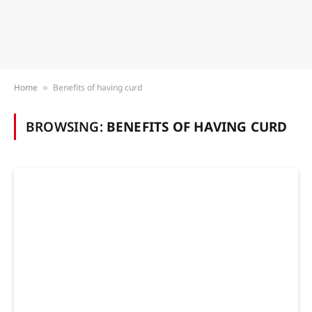
Home
Benefits of having curd
»
BROWSING:
BENEFITS OF HAVING CURD