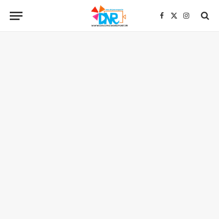
Facebook
X
Instagra
(Twitter)