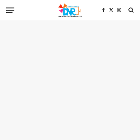
Facebook
X
Instagra
(Twitter)