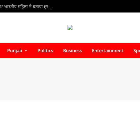
Cost of Living in Sweden : स्वीडन में रहना कितना महंगा? भारतीय महिला ने बताया हर महीने का पूरा खर्च
Punjab
Politics
Business
Entertainment
Sp