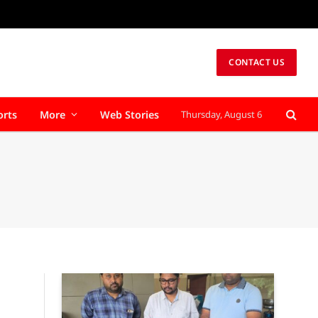
CONTACT US
orts
More
Web Stories
Thursday, August 6