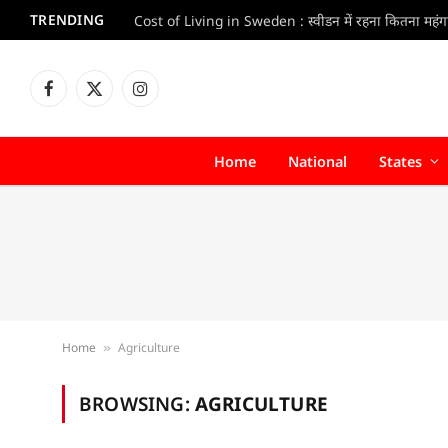
TRENDING
Facebook
X
Instagram
(Twitter)
Home
National
States
Home
Agriculture
»
BROWSING:
AGRICULTURE