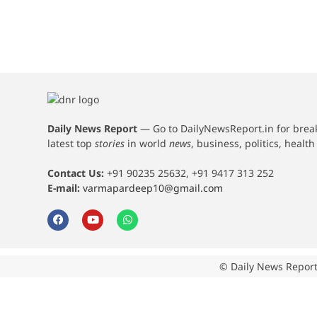
Daily News Report
—
Go to DailyNewsReport.in for bre
latest top
stories
in world
news
, business, politics, healt
Contact Us:
+91 90235 25632, +91 9417 313 252
E-mail:
varmapardeep10@gmail.com
© Daily News Report