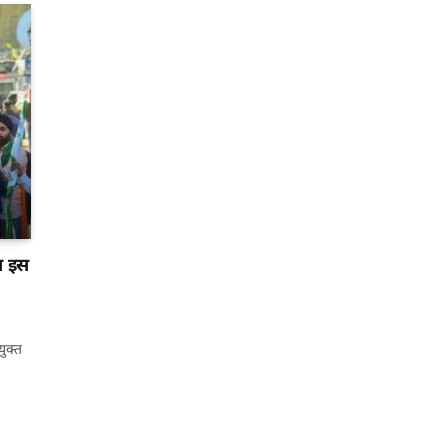
ा इस
ुक्त