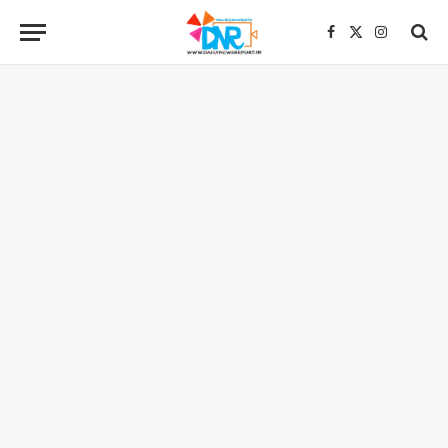
Facebook
X
Instagra
(Twitter)