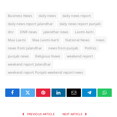
Business News
daily news
daily news report
daily news report jalandhar
daily news report punjab
dnr
DNR news
jalandhar news
Laxmi Aarti
Maa Laxmi
Maa Laxmi Aarti
National News
news
news from Jalandhar
news from punjab
Politics
punjab news
Religious News
weekend report
weekend report Jalandhar
weekend report Punjab weekend report news
Facebook
Twitter
Pinterest
LinkedIn
Email
Telegram
Whats
PREVIOUS ARTICLE
NEXT ARTICLE