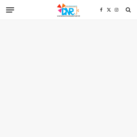
Facebook
X
Instagra
(Twitter)