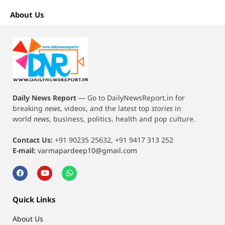
About Us
Daily News Report
—
Go to DailyNewsReport.in for
breaking
news
, videos, and the latest top
stories
in
world
news
, business, politics, health and pop culture.
Contact Us:
+91 90235 25632, +91 9417 313 252
E-mail:
varmapardeep10@gmail.com
Quick Links
About Us