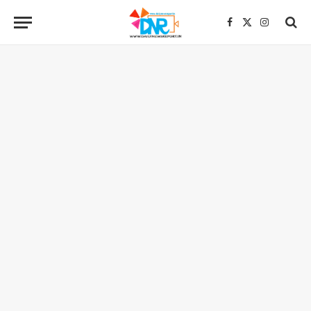
Facebook
X
Instagra
(Twitter)