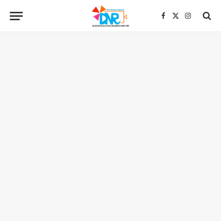
Facebook
X
Instagra
(Twitter)