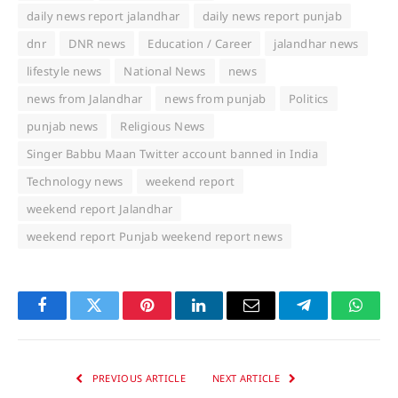
daily news report jalandhar
daily news report punjab
dnr
DNR news
Education / Career
jalandhar news
lifestyle news
National News
news
news from Jalandhar
news from punjab
Politics
punjab news
Religious News
Singer Babbu Maan Twitter account banned in India
Technology news
weekend report
weekend report Jalandhar
weekend report Punjab weekend report news
Facebook
Twitter
Pinterest
LinkedIn
Email
Telegram
Whats
PREVIOUS ARTICLE
NEXT ARTICLE