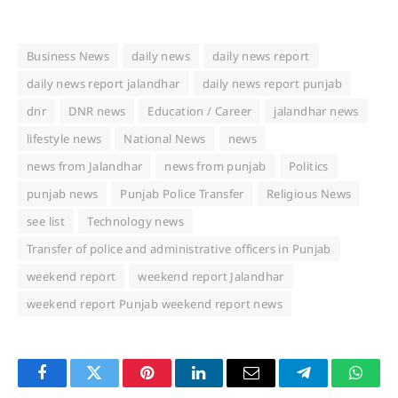
Business News
daily news
daily news report
daily news report jalandhar
daily news report punjab
dnr
DNR news
Education / Career
jalandhar news
lifestyle news
National News
news
news from Jalandhar
news from punjab
Politics
punjab news
Punjab Police Transfer
Religious News
see list
Technology news
Transfer of police and administrative officers in Punjab
weekend report
weekend report Jalandhar
weekend report Punjab weekend report news
Facebook
Twitter
Pinterest
LinkedIn
Email
Telegram
Whats