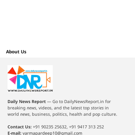
About Us
Daily News Report
—
Go to DailyNewsReport.in for
breaking
news
, videos, and the latest top
stories
in
world
news
, business, politics, health and pop culture.
Contact Us:
+91 90235 25632, +91 9417 313 252
E-mail:
varmapardeep10@gmail.com