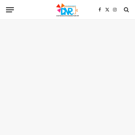
Facebook
X
Instagra
(Twitter)