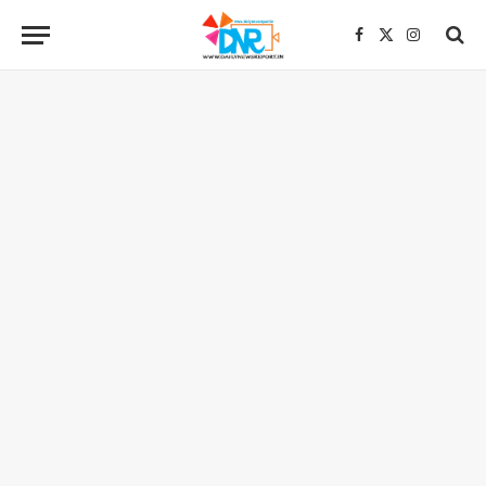
Facebook
X
Instagra
(Twitter)