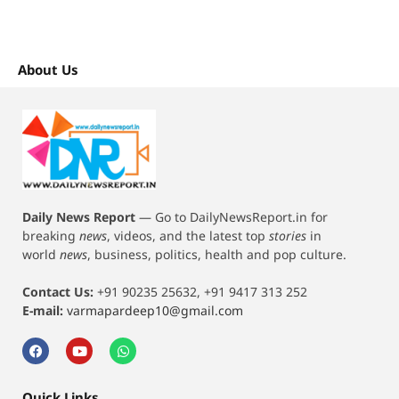
About Us
Daily News Report
—
Go to DailyNewsReport.in for
breaking
news
, videos, and the latest top
stories
in
world
news
, business, politics, health and pop culture.
Contact Us:
+91 90235 25632, +91 9417 313 252
E-mail:
varmapardeep10@gmail.com
Quick Links