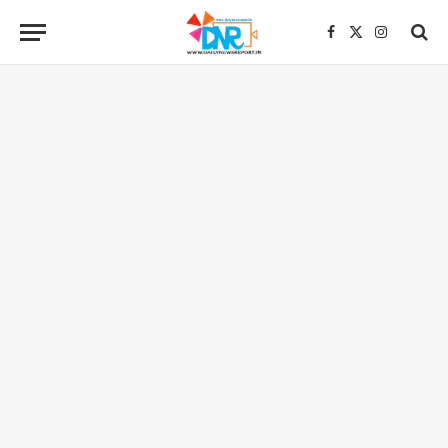
Facebook
X
Instagra
(Twitter)