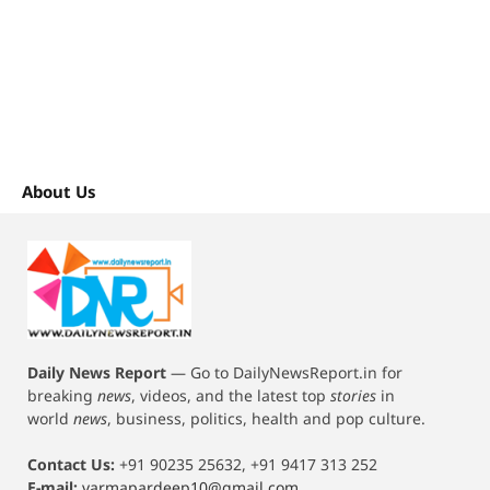
About Us
Daily News Report
—
Go to DailyNewsReport.in for
breaking
news
, videos, and the latest top
stories
in
world
news
, business, politics, health and pop culture.
Contact Us:
+91 90235 25632, +91 9417 313 252
E-mail:
varmapardeep10@gmail.com