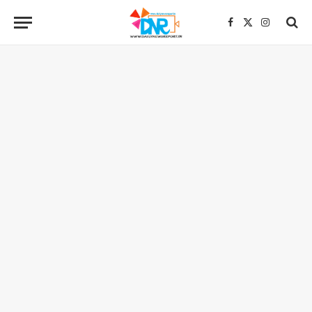
Facebook
X
Instagra
(Twitter)