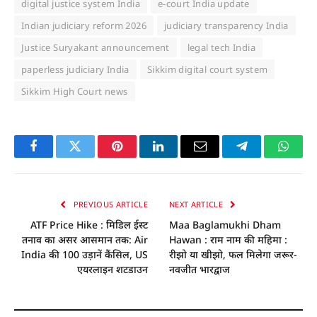
digital justice system India
e-court India update
Indian judiciary reform 2026
judiciary transparency India
Justice Suryakant announcement
legal tech India
paperless judiciary India
Sikkim digital court system
Sikkim High Court news
Facebook
Twitter
Pinterest
LinkedIn
Email
Telegram
Whats
PREVIOUS ARTICLE
NEXT ARTICLE
ATF Price Hike : मिडिल ईस्ट
Maa Baglamukhi Dham
तनाव का असर आसमान तक: Air
Hawan : राम नाम की महिमा :
India की 100 उड़ानें कैंसिल, US
रीझो या खीझो, फल मिलेगा जरूर-
एयरलाइन शटडाउन
नवजीत भारद्वाज