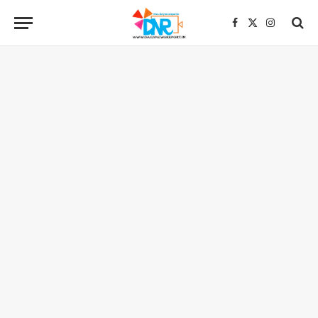
Facebook
X
Instagra
(Twitter)