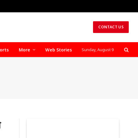
CONTACT US
orts
More
Web Stories
Sunday, August 9
े