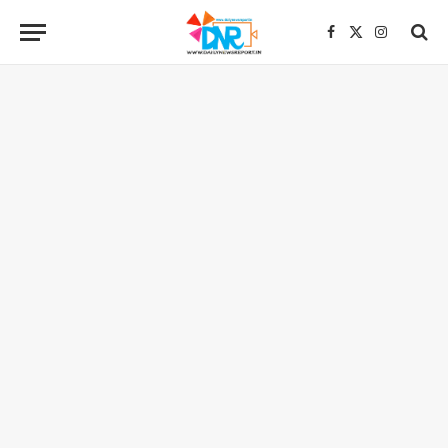
Facebook
X
Instagra
(Twitter)