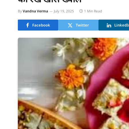
By
Vandna Verma
July 19, 2025
1 Min Read
Facebook
Twitter
LinkedI