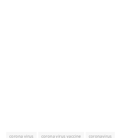
corona virus
corona virus vaccine
coronavirus