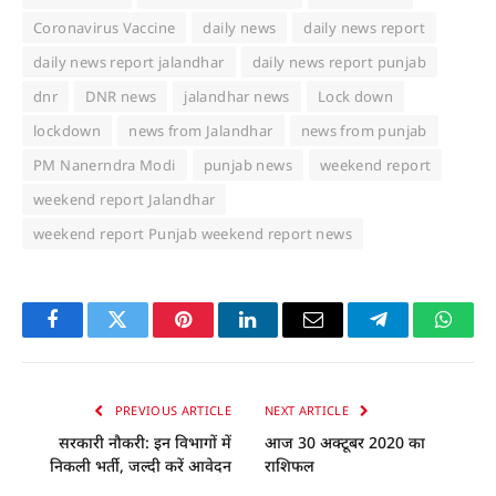
Coronavirus Vaccine
daily news
daily news report
daily news report jalandhar
daily news report punjab
dnr
DNR news
jalandhar news
Lock down
lockdown
news from Jalandhar
news from punjab
PM Nanerndra Modi
punjab news
weekend report
weekend report Jalandhar
weekend report Punjab weekend report news
Facebook
Twitter
Pinterest
LinkedIn
Email
Telegram
Whats
PREVIOUS ARTICLE
NEXT ARTICLE
सरकारी नौकरी: इन विभागों में
आज 30 अक्टूबर 2020 का
निकली भर्ती, जल्दी करें आवेदन
राशिफल