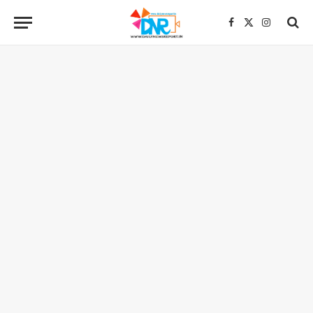
Facebook
X
Instagra
(Twitter)