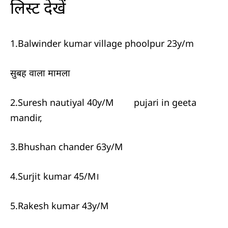
लिस्ट देखें
1.Balwinder kumar village phoolpur 23y/m
सुबह वाला मामला
2.Suresh nautiyal 40y/M pujari in geeta
mandir,
3.Bhushan chander 63y/M
4.Surjit kumar 45/M।
5.Rakesh kumar 43y/M