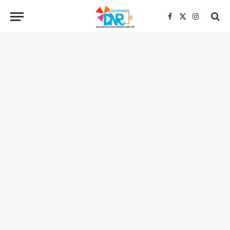
Facebook
X
Instagra
(Twitter)