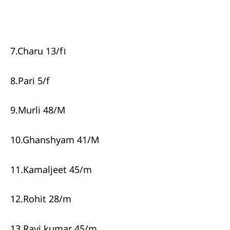
7.Charu 13/f।
8.Pari 5/f
9.Murli 48/M
10.Ghanshyam 41/M
11.Kamaljeet 45/m
12.Rohit 28/m
13.Ravi kumar 45/m