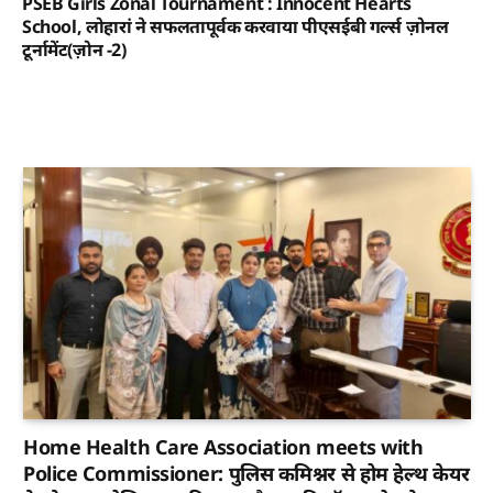
PSEB Girls Zonal Tournament : Innocent Hearts
School, लोहारां ने सफलतापूर्वक करवाया पीएसईबी गर्ल्स ज़ोनल
टूर्नामेंट(ज़ोन -2)
Home Health Care Association meets with
Police Commissioner: पुलिस कमिश्नर से होम हेल्थ केयर