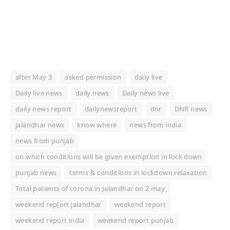
after May 3
asked permission
daily live
Daily live news
daily news
Daily news live
daily news report
dailynewsreport
dnr
DNR news
jalandhar news
know where
news from india
news from punjab
on which conditions will be given exemption in lock down
punjab news
terms & conditions in lockdown relaxation
Total patients of corona in Jalandhar on 2 may
weekend rep[ort jalandhar
weekend report
weekend report india
weekend report punjab