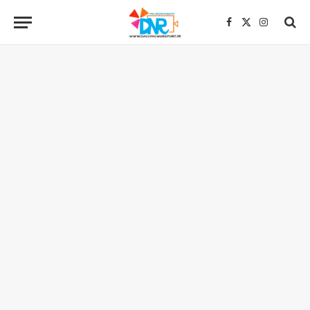
Facebook
X
Instagra
(Twitter)