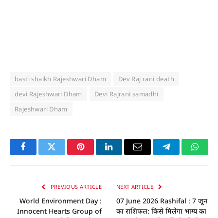
basti shaikh Rajeshwari Dham
Dev Raj rani death
devi Rajeshwari Dham
Devi Rajrani samadhi
Rajeshwari Dham
Facebook
Twitter
Pinterest
LinkedIn
Email
Telegram
Whats
PREVIOUS ARTICLE
NEXT ARTICLE
World Environment Day :
07 June 2026 Rashifal : 7 जून
Innocent Hearts Group of
का राशिफल: किसे मिलेगा भाग्य का