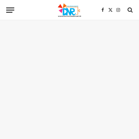
Facebook
X
Instagra
(Twitter)