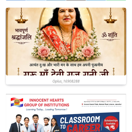
Oplus_16908288