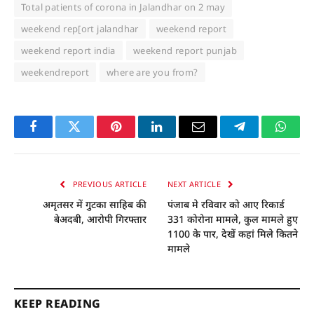
Total patients of corona in Jalandhar on 2 may
weekend rep[ort jalandhar
weekend report
weekend report india
weekend report punjab
weekendreport
where are you from?
Facebook
Twitter
Pinterest
LinkedIn
Email
Telegram
Whats
PREVIOUS ARTICLE
NEXT ARTICLE
अमृतसर में गुटका साहिब की
पंजाब मे रविवार को आए रिकार्ड
बेअदबी, आरोपी गिरफ्तार
331 कोरोना मामले, कुल मामले हुए
1100 के पार, देखें कहां मिले कितने
मामले
KEEP READING