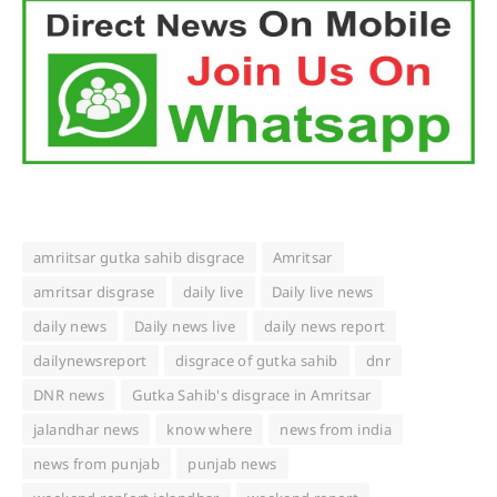
amriitsar gutka sahib disgrace
Amritsar
amritsar disgrase
daily live
Daily live news
daily news
Daily news live
daily news report
dailynewsreport
disgrace of gutka sahib
dnr
DNR news
Gutka Sahib's disgrace in Amritsar
jalandhar news
know where
news from india
news from punjab
punjab news