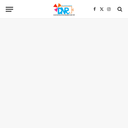
Facebook
X
Instagra
(Twitter)