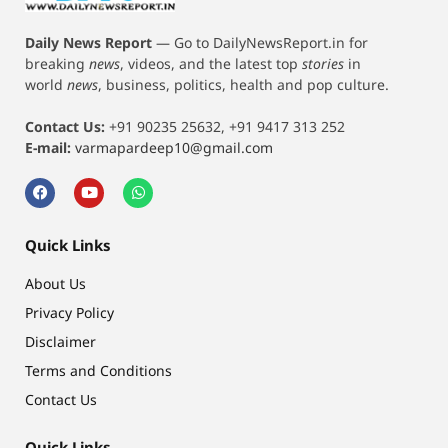
Daily News Report
—
Go to DailyNewsReport.in for
breaking
news
, videos, and the latest top
stories
in
world
news
, business, politics, health and pop culture.
Contact Us:
+91 90235 25632, +91 9417 313 252
E-mail:
varmapardeep10@gmail.com
Quick Links
About Us
Privacy Policy
Disclaimer
Terms and Conditions
Contact Us
Quick Links