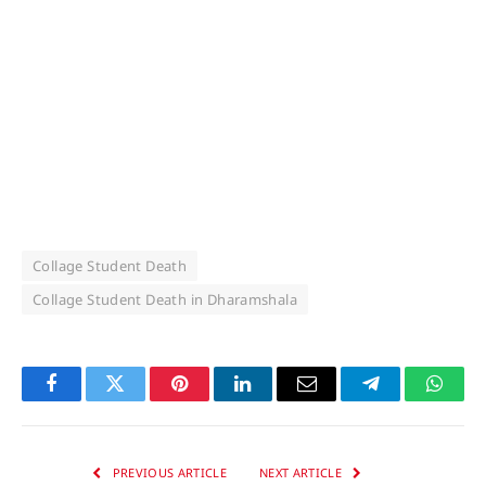
Collage Student Death
Collage Student Death in Dharamshala
Facebook
Twitter
Pinterest
LinkedIn
Email
Telegram
Whats
PREVIOUS ARTICLE
NEXT ARTICLE