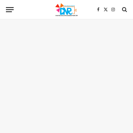
Facebook
X
Instagra
(Twitter)