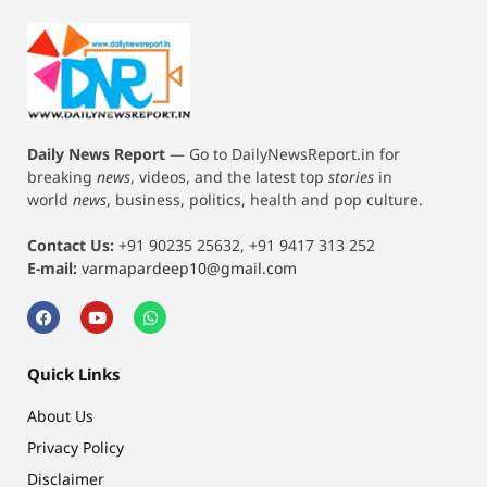
Daily News Report
—
Go to DailyNewsReport.in for
breaking
news
, videos, and the latest top
stories
in
world
news
, business, politics, health and pop culture.
Contact Us:
+91 90235 25632, +91 9417 313 252
E-mail:
varmapardeep10@gmail.com
Quick Links
About Us
Privacy Policy
Disclaimer