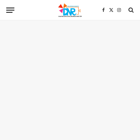
Facebook
X
Instagra
(Twitter)