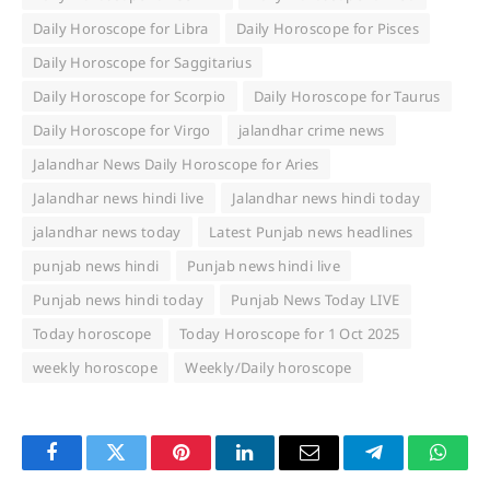
Daily Horoscope for Libra
Daily Horoscope for Pisces
Daily Horoscope for Saggitarius
Daily Horoscope for Scorpio
Daily Horoscope for Taurus
Daily Horoscope for Virgo
jalandhar crime news
Jalandhar News Daily Horoscope for Aries
Jalandhar news hindi live
Jalandhar news hindi today
jalandhar news today
Latest Punjab news headlines
punjab news hindi
Punjab news hindi live
Punjab news hindi today
Punjab News Today LIVE
Today horoscope
Today Horoscope for 1 Oct 2025
weekly horoscope
Weekly/Daily horoscope
Facebook
Twitter
Pinterest
LinkedIn
Email
Telegram
Whats