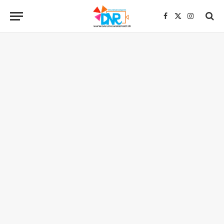
Facebook
X
Instagra
(Twitter)