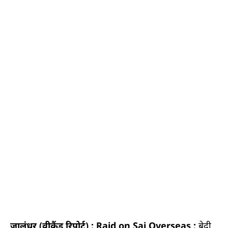
जालंधर (वीकैंड रिपोर्ट) : Raid on Sai Overseas :
बेदी