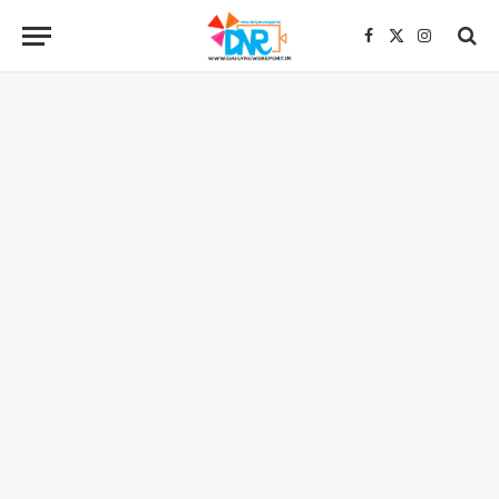
Facebook
X
Instagra
(Twitter)