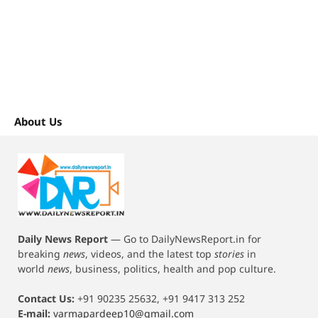
About Us
Daily News Report
—
Go to DailyNewsReport.in for
breaking
news
, videos, and the latest top
stories
in
world
news
, business, politics, health and pop culture.
Contact Us:
+91 90235 25632, +91 9417 313 252
E-mail:
varmapardeep10@gmail.com