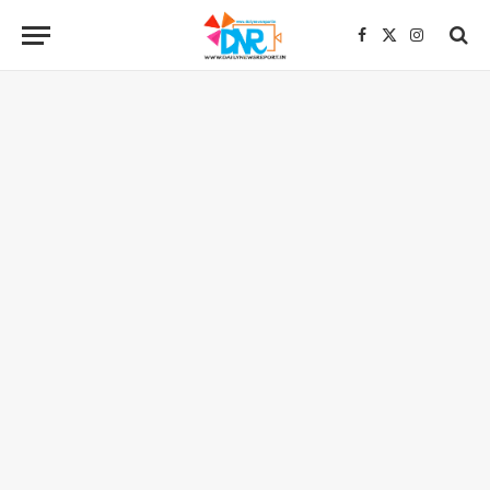
Facebook
X
Instagra
(Twitter)