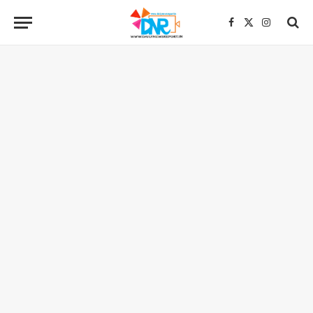
Facebook
X
Instagra
(Twitter)