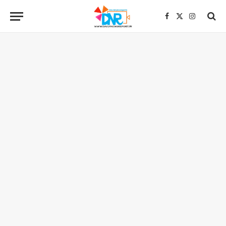
Facebook
X
Instagra
(Twitter)