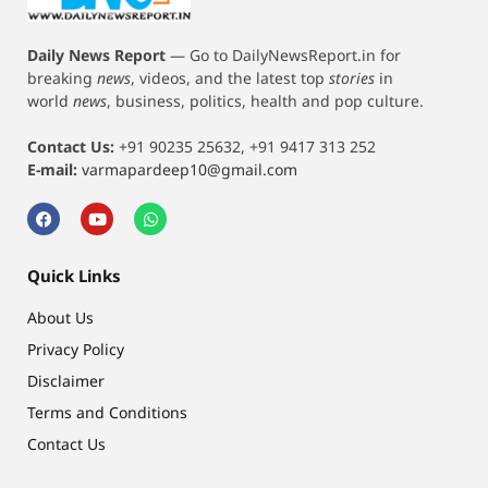
Daily News Report
—
Go to DailyNewsReport.in for
breaking
news
, videos, and the latest top
stories
in
world
news
, business, politics, health and pop culture.
Contact Us:
+91 90235 25632, +91 9417 313 252
E-mail:
varmapardeep10@gmail.com
Quick Links
About Us
Privacy Policy
Disclaimer
Terms and Conditions
Contact Us