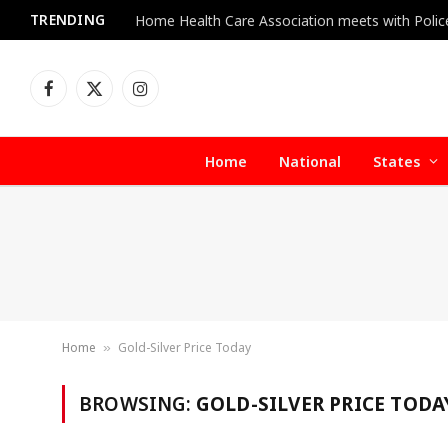
TRENDING
Facebook
X
Instagram
(Twitter)
Home
National
States
Home
Gold-Silver Price Today
»
BROWSING:
GOLD-SILVER PRICE TODA