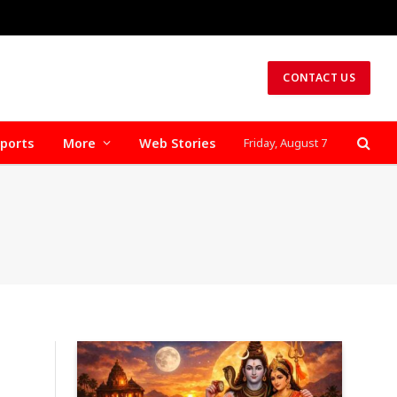
CONTACT US
ports
More
Web Stories
Friday, August 7