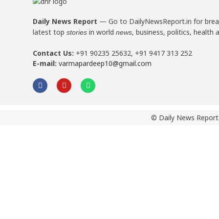
Daily News Report
—
Go to DailyNewsReport.in for bre
latest top
in world
, business, politics, health 
stories
news
Contact Us:
+91 90235 25632, +91 9417 313 252
E-mail:
varmapardeep10@gmail.com
© Daily News Report.