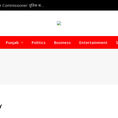
Home Health Care Association meets with Police Commissioner: पुलिस कमिश्नर से होम हेल्थ केयर वेलफेयर एसोसिएशन की अहम बैठक, डिफॉल्टर होम हेल्थ केयर एजेंसियों पर जल्द हो सकती है सख्त कार्रवाई
Punjab
Politics
Business
Entertainment
S
Y