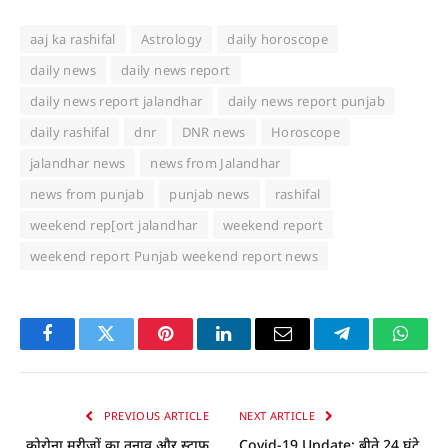
aaj ka rashifal
Astrology
daily horoscope
daily news
daily news report
daily news report jalandhar
daily news report punjab
daily rashifal
dnr
DNR news
Horoscope
jalandhar news
news from Jalandhar
news from punjab
punjab news
rashifal
weekend rep[ort jalandhar
weekend report
weekend report Punjab weekend report news
Facebook
Twitter
Pinterest
LinkedIn
Email
Telegram
Whats
PREVIOUS ARTICLE
NEXT ARTICLE
कोरोना मरीजों का तनाव और स्टाफ
Covid-19 Update: बीते 24 घंटे