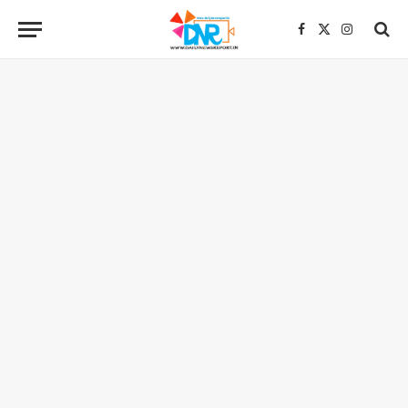
Facebook
X
Instagra
(Twitter)