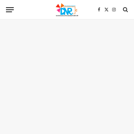
Facebook
X
Instagra
(Twitter)