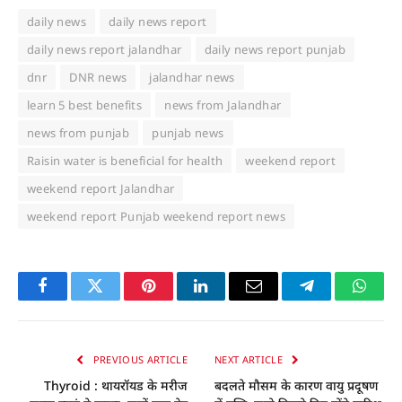
daily news
daily news report
daily news report jalandhar
daily news report punjab
dnr
DNR news
jalandhar news
learn 5 best benefits
news from Jalandhar
news from punjab
punjab news
Raisin water is beneficial for health
weekend report
weekend report Jalandhar
weekend report Punjab weekend report news
Facebook
Twitter
Pinterest
LinkedIn
Email
Telegram
Whats
PREVIOUS ARTICLE
NEXT ARTICLE
Thyroid : थायरॉयड के मरीज
बदलते मौसम के कारण वायु प्रदूषण