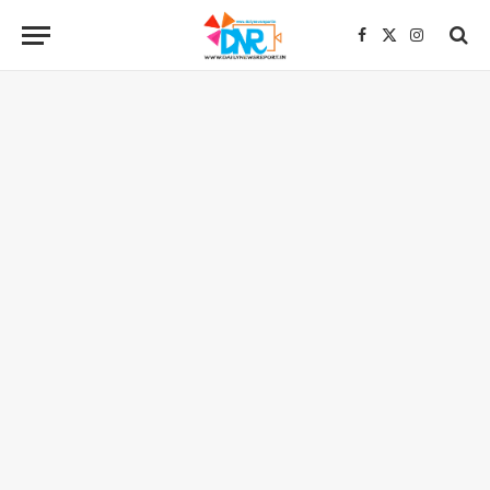
Facebook
X
Instagra
(Twitter)