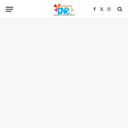
Facebook
X
Instagra
(Twitter)