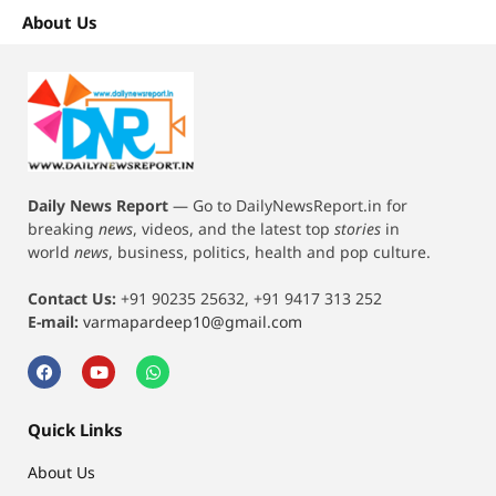
About Us
Daily News Report
—
Go to DailyNewsReport.in for
breaking
news
, videos, and the latest top
stories
in
world
news
, business, politics, health and pop culture.
Contact Us:
+91 90235 25632, +91 9417 313 252
E-mail:
varmapardeep10@gmail.com
Quick Links
About Us