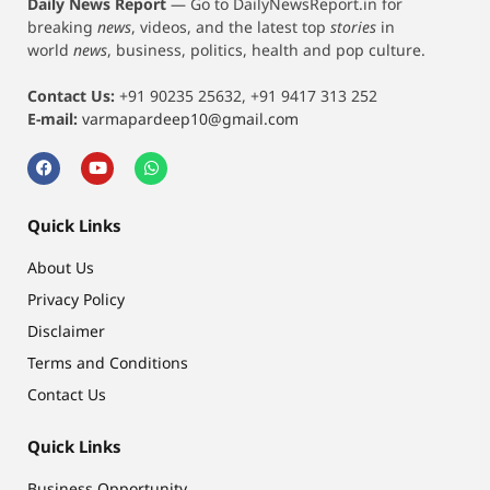
Daily News Report
—
Go to DailyNewsReport.in for
breaking
news
, videos, and the latest top
stories
in
world
news
, business, politics, health and pop culture.
Contact Us:
+91 90235 25632, +91 9417 313 252
E-mail:
varmapardeep10@gmail.com
Quick Links
About Us
Privacy Policy
Disclaimer
Terms and Conditions
Contact Us
Quick Links
Business Opportunity