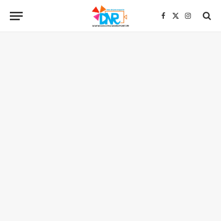
Facebook
X
Instagra
(Twitter)