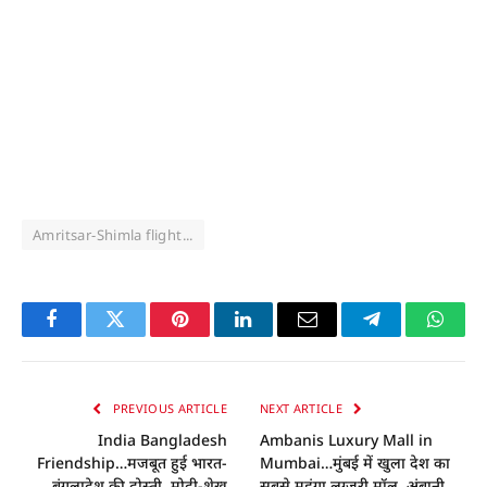
Amritsar-Shimla flight...
Facebook
Twitter
Pinterest
LinkedIn
Email
Telegram
Whats
PREVIOUS ARTICLE
NEXT ARTICLE
India Bangladesh
Ambanis Luxury Mall in
Friendship…मजबूत हुई भारत-
Mumbai…मुंबई में खुला देश का
बंगलादेश की दोस्ती, मोदी-शेख
सबसे महंगा लग्जरी मॉल, अंबानी