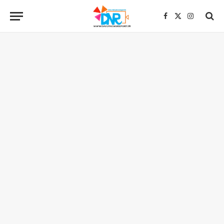
Facebook
X
Instagra
(Twitter)