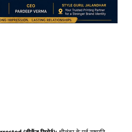
sted (वीकैंड रिपोर्ट):
श्रीलंका के पूर्व राष्ट्रपति