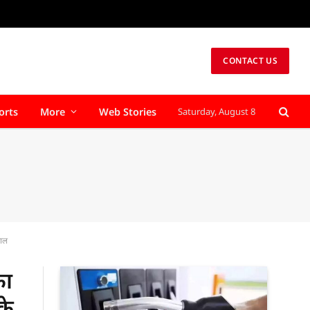
CONTACT US
orts
More
Web Stories
Saturday, August 8
माल
का
के