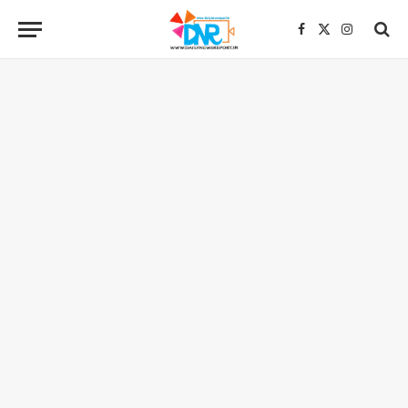
Facebook
X
Instagra
(Twitter)