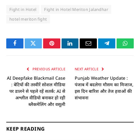
Fight in Hotel
Fight in Hotel Meriton Jalandhar
hotel meriton fight
Facebook
Twitter
Pinterest
LinkedIn
Email
Telegram
Whats
PREVIOUS ARTICLE
NEXT ARTICLE
AI Deepfake Blackmail Case
Punjab Weather Update :
: बेटियों की तस्वीरें सोशल मीडिया
पंजाब में बदलेगा मौसम का मिजाज,
पर डालने से पहले रहें सतर्क: AI से
इस दिन बारिश और तेज हवाओं की
अश्लील वीडियो बनाकर हो रही
संभावना
ब्लैकमेलिंग और वसूली
KEEP READING