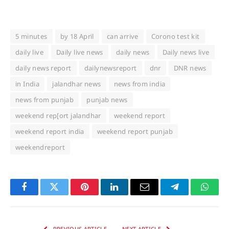
5 minutes
by 18 April
can arrive
Corono test kit
daily live
Daily live news
daily news
Daily news live
daily news report
dailynewsreport
dnr
DNR news
in India
jalandhar news
news from india
news from punjab
punjab news
weekend rep[ort jalandhar
weekend report
weekend report india
weekend report punjab
weekendreport
Facebook
Twitter
Pinterest
LinkedIn
Email
Telegram
Whats
PREVIOUS ARTICLE
NEXT ARTICLE