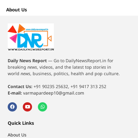
About Us
Daily News Report
—
Go to DailyNewsReport.in for
breaking
news
, videos, and the latest top
stories
in
world
news
, business, politics, health and pop culture.
Contact Us:
+91 90235 25632, +91 9417 313 252
E-mail:
varmapardeep10@gmail.com
Quick Links
About Us