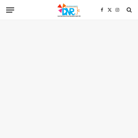
Facebook
X
Instagra
(Twitter)