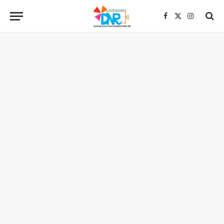
Facebook
X
Instagra
(Twitter)