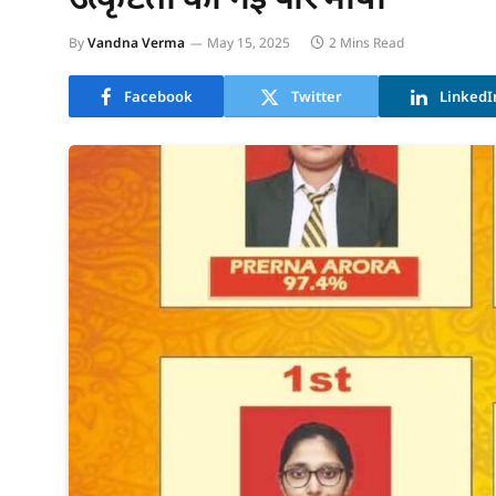
By
Vandna Verma
May 15, 2025
2 Mins Read
Facebook
Twitter
LinkedI