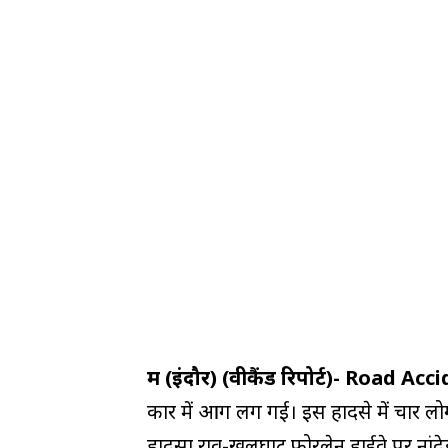
महू (इंदौर) (वीकैंड रिपोर्ट)- Road Acc
कार में आग लग गई। इस हादसे में चार लोग
हादसा राव-खलघाट फोरलेन हाईवे पर नांदे