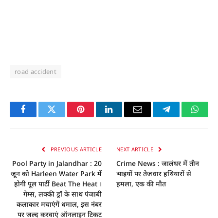
road accident
Facebook
Twitter
Pinterest
LinkedIn
Email
Telegram
Whats
PREVIOUS ARTICLE
NEXT ARTICLE
Pool Party in Jalandhar : 20
Crime News : जालंधर में तीन
जून को Harleen Water Park में
भाइयों पर तेजधार हथियारों से
होगी पूल पार्टी Beat The Heat ।
हमला, एक की माैत
गेम्स, लक्की ड्रॉ के साथ पंजाबी
कलाकार मचाएंगें धमाल, इस नंबर
पर जल्द करवाएं ऑनलाइन टिकट