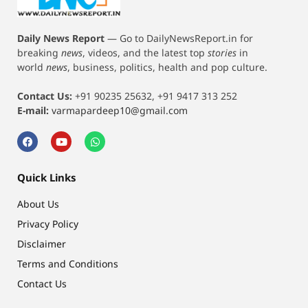
Daily News Report
—
Go to DailyNewsReport.in for
breaking
news
, videos, and the latest top
stories
in
world
news
, business, politics, health and pop culture.
Contact Us:
+91 90235 25632, +91 9417 313 252
E-mail:
varmapardeep10@gmail.com
Quick Links
About Us
Privacy Policy
Disclaimer
Terms and Conditions
Contact Us