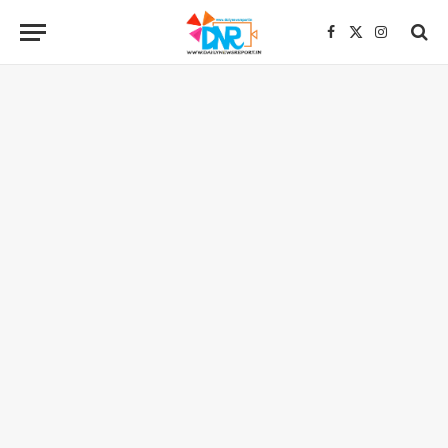
Facebook
X
Instagra
(Twitter)