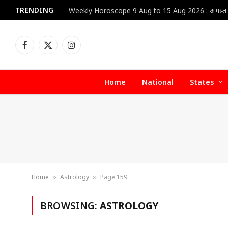
TRENDING
Facebook
X
Instagram
(Twitter)
Home
National
States
Home
Astrology
Page 159
»
»
BROWSING:
ASTROLOGY