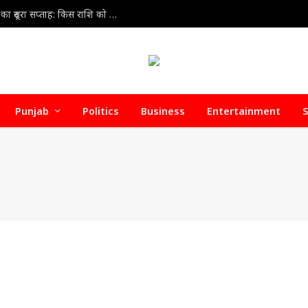
Weekly Horoscope 9 Aug to 15 Aug 2026 : अगस्त का दूसरा सप्ताह: किस राशि को मिलेगा लाभ, किसे बरतनी होगी सावधानी?
Punjab
Politics
Business
Entertainment
S