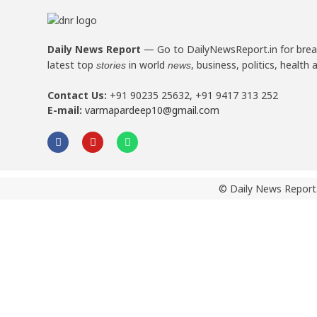
Daily News Report
—
Go to DailyNewsReport.in for bre
latest top
in world
, business, politics, health 
stories
news
Contact Us:
+91 90235 25632, +91 9417 313 252
E-mail:
varmapardeep10@gmail.com
© Daily News Report.