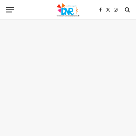
Facebook
X
Instagra
(Twitter)