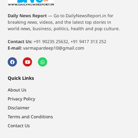
Daily News Report
—
Go to DailyNewsReport.in for
breaking
news
, videos, and the latest top
stories
in
world
news
, business, politics, health and pop culture.
Contact Us:
+91 90235 25632, +91 9417 313 252
E-mail:
varmapardeep10@gmail.com
Quick Links
About Us
Privacy Policy
Disclaimer
Terms and Conditions
Contact Us